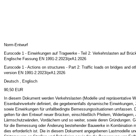
Norm-Entwurf
Eurocode 1 - Einwirkungen auf Tragwerke - Teil 2: Verkehrslasten auf Br
Englische Fassung EN 1991-2:2023/prA1:2026
Eurocode 1 - Actions on structures - Part 2: Traffic loads on bridges and o
version EN 1991-2:2023/prA1:2026
Deutsch , Englisch
90,50 EUR
In diesem Dokument werden Verkehrslasten (Modelle und repräsentative We
Eisenbahnverkehr definiert, die gegebenenfalls dynamische Einwirkungen,
sowie Einwirkungen für unfallbedingte Bemessungssituationen umfassen. D
gelten für den Entwurf neuer Brücken, einschließlich Pfeilern, Widerlage
Lärmschutzwänden, Vordächern und so weiter, sowie deren Gründungen. G
für die Bemessung oder Änderung bestehender Bauwerke in Kombination mi
dies erforderlich ist. Die in diesem Dokument angegebenen Lastmodelle un