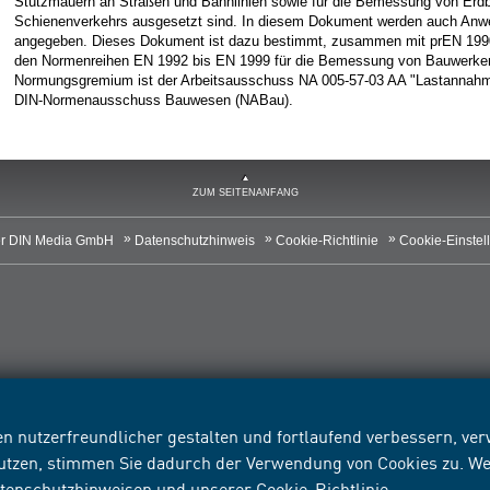
Stützmauern an Straßen und Bahnlinien sowie für die Bemessung von Erdb
Schienenverkehrs ausgesetzt sind. In diesem Dokument werden auch Anwe
angegeben. Dieses Dokument ist dazu bestimmt, zusammen mit prEN 1990
den Normenreihen EN 1992 bis EN 1999 für die Bemessung von Bauwerken
Normungsgremium ist der Arbeitsausschuss NA 005-57-03 AA "Lastannah
DIN-Normenausschuss Bauwesen (NABau).
ZUM SEITENANFANG
r DIN Media GmbH
Datenschutzhinweis
Cookie-Richtlinie
Cookie-Einstel
n nutzerfreundlicher gestalten und fortlaufend verbessern, v
nutzen, stimmen Sie dadurch der Verwendung von Cookies zu. We
tenschutzhinweisen
und unserer
Cookie-Richtlinie
.