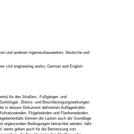
ücken und anderen Ingenieurbauwerken; Deutsche und
ther civil engineering works; German and English
rte) für den Straßen-, Fußgänger- und
 Zentrifugal-, Brems- und Beschleunigungswirkungen
ie in diesem Dokument definierten Auflagerkräfte
rn, Aufsatzwänden, Flügelwänden und Flankenwänden,
egebenenfalls können die Lasten auch als Grundlage
t ergänzenden Bedingungen betrachtet werden, falls
d -werte gelten auch für die Bemessung von