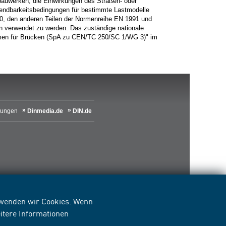
auwerken, die Einwirkungen des Straßen- oder
ndbarkeitsbedingungen für bestimmte Lastmodelle
, den anderen Teilen der Normenreihe EN 1991 und
 verwendet zu werden. Das zuständige nationale
men für Brücken (SpA zu CEN/TC 250/SC 1/WG 3)" im
lungen
Dinmedia.de
DIN.de
erwenden wir Cookies. Wenn
itere Informationen